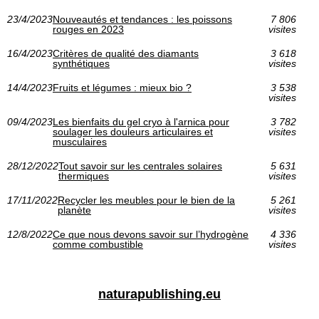
23/4/2023
Nouveautés et tendances : les poissons
7 806
rouges en 2023
visites
16/4/2023
Critères de qualité des diamants
3 618
synthétiques
visites
14/4/2023
Fruits et légumes : mieux bio ?
3 538
visites
09/4/2023
Les bienfaits du gel cryo à l'arnica pour
3 782
soulager les douleurs articulaires et
visites
musculaires
28/12/2022
Tout savoir sur les centrales solaires
5 631
thermiques
visites
17/11/2022
Recycler les meubles pour le bien de la
5 261
planète
visites
12/8/2022
Ce que nous devons savoir sur l’hydrogène
4 336
comme combustible
visites
naturapublishing.eu