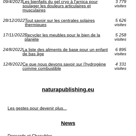
09/4/2023
Les bienfaits du gel cryo à l'arnica pour
3 779
soulager les douleurs articulaires et
visites
musculaires
28/12/2022
Tout savoir sur les centrales solaires
5 626
thermiques
visites
17/11/2022
Recycler les meubles pour le bien de la
5 258
planète
visites
24/8/2022
La liste des aliments de base pour un enfant
6 895
de bas âge
visites
12/8/2022
Ce que nous devons savoir sur l’hydrogène
4 331
comme combustible
visites
naturapublishing.eu
Les gestes pour devenir plus...
News
Dossards et Chasubles...